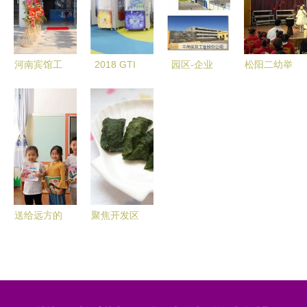
业行为十项
泰达二幼
金刚——泰
准则》
达二幼
河南宾馆工
2018 GTI
园区-企业
松阳二幼举
业卧式水洗
广州展 业
合作新篇章
行“唱响新
机高清图片
内专家与泰
美的与泰达
年，秀出自
展示——以
达二幼视角
携手推进供
己”亲子迎
泰达二幼应
下的成效解
应链联合招
新活动
用为例
析
商计划
送给远方的
聚焦开发区
朋友——东
泰达二幼
丽二幼与泰
特色幼教与
达二幼联合
成长乐园
开展爱心捐