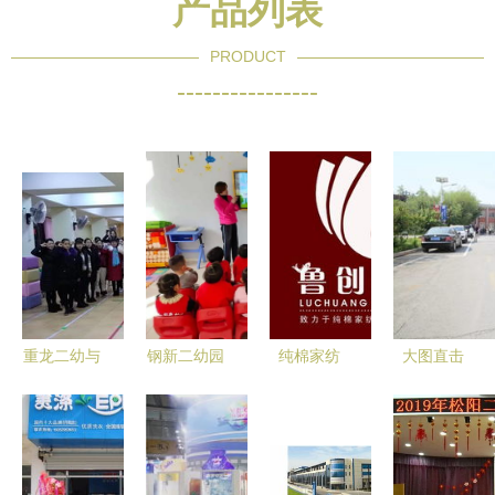
产品列表
PRODUCT
----------------
重龙二幼与
钢新二幼园
纯棉家纺
大图直击
泰达二幼共
内动态 健
健康时尚的
设备公司家
同学习贯彻
康成长，安
家居新选
的小宝贝探
《新时代幼
全起航，安
择，厂家直
访父母亲手
儿园教师职
全第一课在
供价格优惠
打造的变形