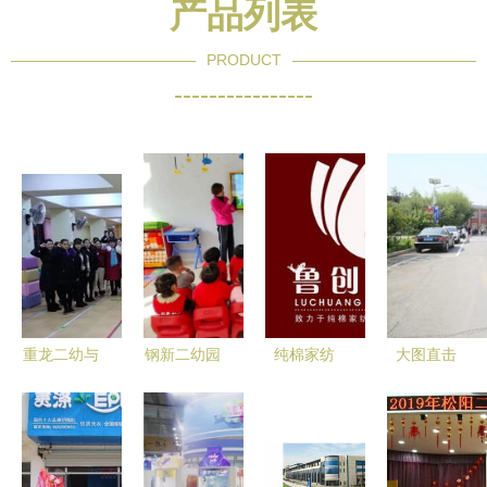
产品列表
PRODUCT
----------------
重龙二幼与
钢新二幼园
纯棉家纺
大图直击
泰达二幼共
内动态 健
健康时尚的
设备公司家
同学习贯彻
康成长，安
家居新选
的小宝贝探
《新时代幼
全起航，安
择，厂家直
访父母亲手
儿园教师职
全第一课在
供价格优惠
打造的变形