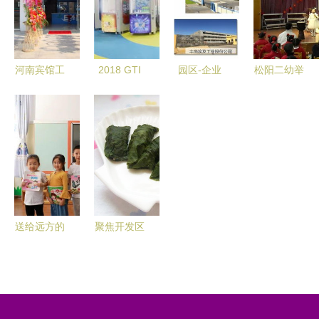
业行为十项
泰达二幼
金刚——泰
准则》
达二幼
河南宾馆工
2018 GTI
园区-企业
松阳二幼举
业卧式水洗
广州展 业
合作新篇章
行“唱响新
机高清图片
内专家与泰
美的与泰达
年，秀出自
展示——以
达二幼视角
携手推进供
己”亲子迎
泰达二幼应
下的成效解
应链联合招
新活动
用为例
析
商计划
送给远方的
聚焦开发区
朋友——东
泰达二幼
丽二幼与泰
特色幼教与
达二幼联合
成长乐园
开展爱心捐