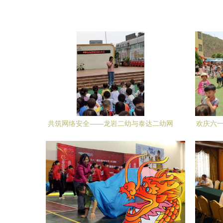
共筑网络安全——龙岩二幼与泰达二幼网
欢庆六一
络安全宣传周启动仪式