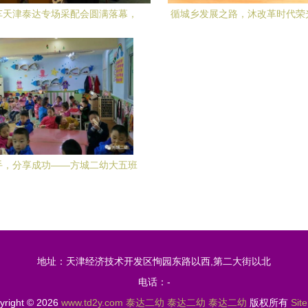
车天津泰达专场采配会圆满落幕，
循城乡发展之路，沐改革时代荣
助力泰达二幼合作共赢
市与环境学院师生赴京津冀开展 
行' 计划主题实践活动
手，分享成功——方城二幼大五班
三明治制作活动纪实
地址：天津经济技术开发区恂园东路以西,第二大街以北
电话：-
yright © 2026
www.td2y.com
泰达二幼
泰达二幼
泰达二幼
版权所有
Sit