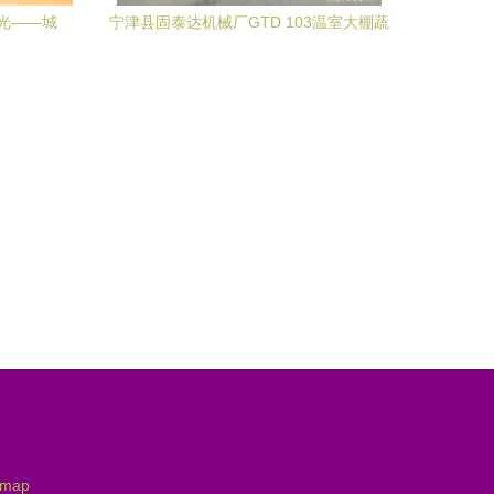
光——城
宁津县固泰达机械厂GTD 103温室大棚蔬
'知行同
菜电动遥控轨道运输车 报价、补贴与图片
详解
emap