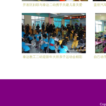
开发区妇联与泰达二幼携手共建儿童关爱
盖世汽
新篇章
泰达教工二幼迎新年大班亲子运动会精彩
自己动
回顾
Cop