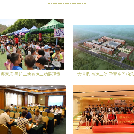
----------------
哪家乐 吴起二幼泰达二幼展现童
大港吧 泰达二幼 孕育空间的
趣欢腾