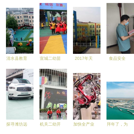
清水县教育
宣城二幼苗
2017年天
食品安全
实现大发展
苗二班与泰
津市静海区
常抓不懈
泰达二幼示
达二幼元旦
模范幼儿园
德安二幼迎
范引领学前
晚会古诗吟
及泰达二幼
接食堂食品
教育品质提
唱记
招生简章
安全专项检
升
查
探寻潍坊远
机关二幼开
加快全产业
拜年了，为
方泰达幼儿
学典礼 传
链布局，华
什么说这样