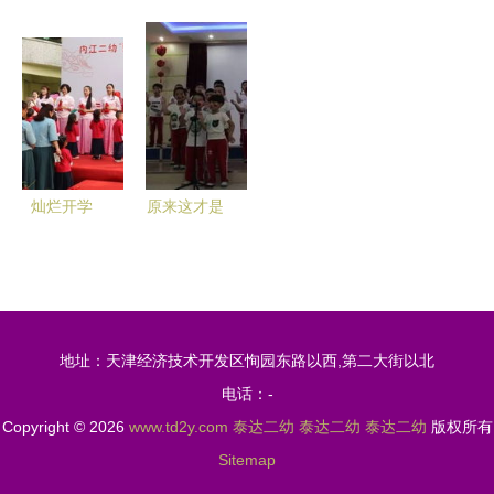
园——泰达
承天府文
晨集团蓄力
的天津值得
二幼的教育
化，共建友
高质量发展
期待——泰
魅力
善温暖笑园
达二幼篇
灿烂开学
原来这才是
季，最美成
二幼孩子们
长礼——内
真实的校园
江二幼第二
生活……探
届“蒙爱·明
访泰达二幼
地址：天津经济技术开发区恂园东路以西,第二大街以北
礼·启智”新
电话：-
生入园典礼
Copyright © 2026
www.td2y.com
泰达二幼
泰达二幼
泰达二幼
版权所有
点亮童心
Sitemap