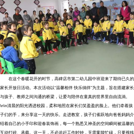
在这个春暖花开的时节，高碑店市第二幼儿园中班迎来了期待已久的
家长开放日活动。本次活动以“温馨相伴 快乐徜徉”为主题，旨在搭建家长
与孩子、教师之间沟通的桥梁，让爱与陪伴在童真的世界里自由流淌。
\n\n清晨的阳光洒进校园，柔和地照在家长们笑盈盈的脸上。他们牵着孩
子们的手，来分享这一天的快乐。走进教室，孩子们雀跃地向爸爸妈妈介
绍着自己的小手印和迎春装饰画，每一个熟悉又神圣的空间瞬间被温馨的
互动打碎、承载。这一天，不必追赶工作时钟，无需案牍忙碌，只要视线