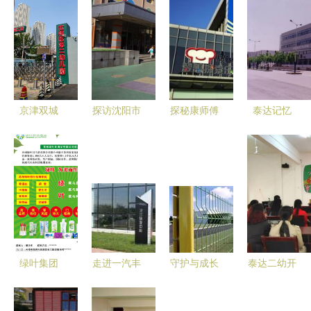
京津双城
探访沈阳市
探秘康师傅
泰达记忆
游，童心拾
沈河区教育
工厂之旅
施耐德在泰
秋光——记
局第二幼儿
从美食到友
达二幼的愉
泰达二幼的
园（泰达二
谊的一天
快时光
快乐秋日之
幼） 以爱
旅
育爱，泽润
童心
绿叶集团
走进一汽丰
守护与成长
泰达二幼开
携手泰达二
田 精益生
从护栏网厂
展“明厨亮
幼，共筑健
产打造高品
到二幼的温
灶”家长开