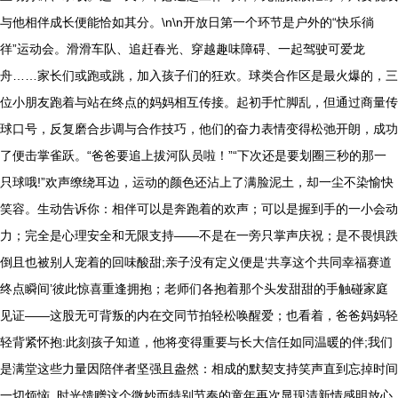
与他相伴成长便能恰如其分。\n\n开放日第一个环节是户外的“快乐徜
徉”运动会。滑滑车队、追赶春光、穿越趣味障碍、一起驾驶可爱龙
舟……家长们或跑或跳，加入孩子们的狂欢。球类合作区是最火爆的，三
位小朋友跑着与站在终点的妈妈相互传接。起初手忙脚乱，但通过商量传
球口号，反复磨合步调与合作技巧，他们的奋力表情变得松弛开朗，成功
了便击掌雀跃。“爸爸要追上拔河队员啦！”“下次还是要划圈三秒的那一
只球哦!”欢声缭绕耳边，运动的颜色还沾上了满脸泥土，却一尘不染愉快
笑容。生动告诉你：相伴可以是奔跑着的欢声；可以是握到手的一小会动
力；完全是心理安全和无限支持——不是在一旁只掌声庆祝；是不畏惧跌
倒且也被别人宠着的回味酸甜;亲子没有定义便是‘共享这个共同幸福赛道
终点瞬间’彼此惊喜重逢拥抱；老师们各抱着那个头发甜甜的手触碰家庭
见证——这股无可背叛的内在交同节拍轻松唤醒爱；也看着，爸爸妈妈轻
轻背紧怀抱:此刻孩子知道，他将变得重要与长大信任如同温暖的伴;我们
是满堂这些力量因陪伴者坚强且盎然：相成的默契支持笑声直到忘掉时间
一切烦恼. 时光馈赠这个微妙而特别节奏的童年再次显现清新情感明放心