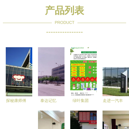
产品列表
PRODUCT
----------------
探秘康师傅
泰达记忆
绿叶集团
走进一汽丰
工厂之旅
施耐德在泰
携手泰达二
田 精益生
从美食到友
达二幼的愉
幼，共筑健
产打造高品
谊的一天
快时光
康成长新篇
质好车