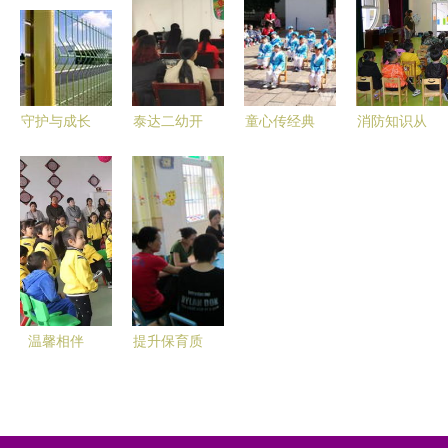
章
守护与成长
泰达二幼开
童心传经典
消防知识从
从护栏网厂
展“明厨亮
礼仪润心田
小抓，安全
到二幼的温
灶”家长开
——汶川二
种子种心田
情之路
放日活动
幼携手泰达
——泰达二
二幼共谱国
幼成功开展
学传承新篇
消防主题教
育活动
温馨相伴
提升保育质
快乐徜徉
量，共促健
——高碑店
康成长——
市二幼中班
三钢二幼携