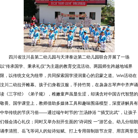
四川省汶川县第二幼儿园与天津泰达第二幼儿园联合开展了一场
以“传承国学、秉承礼仪”为主题的教育交流活动。两园师生跨越地域界
限，以传统文化为纽带，共同探索国学浸润童心的启蒙之道。\n\n活动在
汶川二幼拉开帷幕。孩子们身着汉服，手持竹简，在袅袅古琴声中齐声诵
读《三字经》《弟子规》，稚嫩童声虽显生涩，却满含对中国古代智慧的
敬畏。国学课堂上，教师借助多媒体工具和趣味围庙模型，深度讲解具有
中华传统的节庆习俗——通过端午时节的“兰汤静浴 ”“插艾比武”，让孩子
们领会清心礼仪；同时又举办别开生面的“诗词投 一”游艺会。幼儿分组朗
诵李清照、岳飞等词人的短诗短赋、打上专用筛制鼓节次背、用言两形竞