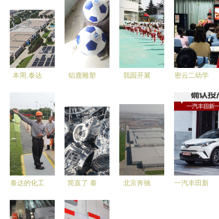
本周,泰达
铝鹿雕塑
我园开展
密云二幼学
发生这些大
铸铝雕塑厂
爱在端午情
习宣传贯彻
事件
家 在线咨
满二幼 大
全国教育大
询 地产铝
型公益亲子
会精神系列
鹿雕塑图片
游园体验活
活动
动
泰达的化工
简直了 泰
北京奔驰
一汽丰田新
厂原来是这
达这些工厂
天津丰田学
工厂年产10
个样
颜值炸街
习心得分享
万 确认投