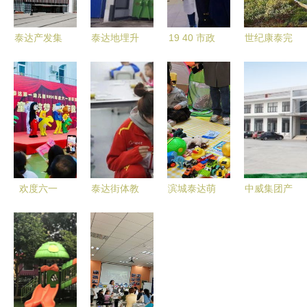
泰达产发集
泰达地埋升
19 40 市政
世纪康泰完
团对标先进
降式垃圾设
府二幼迎接
成数亿元融
找差距,取
备 垃圾设
区市场监督
资，持续引
真经 ,绘蓝
备 泰达环
管理局食品
领眼科耗材
图
保
安全检查受
全面创新发
到好评
展
欢度六一
泰达街体教
滨城泰达萌
中威集团产
滨城泰达与
融合点亮少
娃慈善义卖
品与店铺装
快乐童行泰
年体操梦
小摊位 奉
修视觉展示
达二幼
泰达二幼
献 大爱心
及与泰达二
幼的潜在关
联