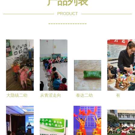
产品列表
PRODUCT
----------------
大隐镇二幼
从青涩走向
泰达二幼
有
与泰达二幼
成熟 市二
天津开发区
你‘泰’好！
携手开
幼与泰达二
学前教育的
泰达产品送
展“巧手包
幼联袂开展
一颗明珠
到家，职工
青团，传承
线上展示活
畅享普惠服