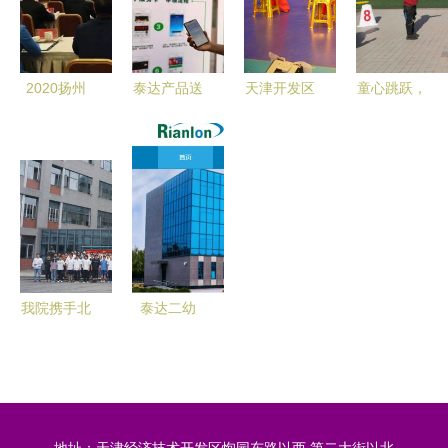
清明情”民
动
务
俗体验活动
2020扬州
泰达产品送
天津开发区
童心跳跃，
土地市场前
到家，职工
泰达二幼
绳采飞扬
瞻 住宅用
畅享普惠服
守护童真，
——记虹二
地供应大增
务——泰达
筑梦未来
幼“鼠你最
67%，多轮
二幼展现园
牛”跳绳嘉
土拍大战将
区关怀新举
年华活动
如何重塑房
措
价格局？
我院携手北
泰达二幼
京超图公司
教育领域再
成功举办超
布局，上市
图产品体验
公司泰达的
官活动西南
新动作