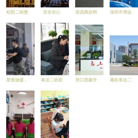
松阳二幼携
安全在心
荏原两款明
深圳市博达
手沈颖洁名
中，平安伴
星产品闪耀
·泰达尔有
师工作室
成长——历
中国节能周
机硅制品厂
聚焦核心经
下二幼与泰
助力泰达二
硅胶原料与
验 赋能教
达二幼携手
幼打造绿色
制品的专业
学能力提升
共筑平安校
校园新标杆
供应商
园新篇章
星夜驰援，
泰达二幼迎
营口搭建开
藏在泰达二
与民同在
接食品安全
放型经济发
幼里的最美
——康师傅
检查，筑牢
展大舞台
工厂
携多批物资
幼儿健康防
从宏观战略
抵达京津冀
线
到微观实
洪涝灾区，
践，以泰达
泰达二幼获
二幼为例