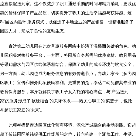
流直接配送到家。这不仅减少了职工通勤采购的时间与精力消耗，更以优
惠的价格保障了产品品质，切实提升了职工的生活幸福感与获得感。这
种‘园区内循环’服务模式，既促进了本地企业的产品销售，也精准服务了
园区人才，形成了良性的互动生态。
泰达第二幼儿园在此次普惠服务网络中扮演了温馨而关键的角色。幼
儿园积极对接服务平台，一方面，将园所自身所需的优质食材、教具用品
等采购需求与园区供给体系相结合，保障了幼儿的成长环境与饮食安全；
另一方面，幼儿园也成为服务信息的有效传递节点，向幼儿家长（多为园
区职工）宣传和推介此项便民福利。更重要的是，泰达二幼凭借其专业的
教育保育服务，本身就解决了职工子女入托的核心痛点，与‘产品送到
家’的服务形成了‘软硬结合’的关怀体系——既关心职工的‘菜篮子’，也托
举起职工家庭的‘未来’。
此项举措是泰达园区优化营商环境、深化产城融合的生动实践。它超
越了传统园区单纯提供工作场所的定位，转向构建一个涵盖工作、生活、