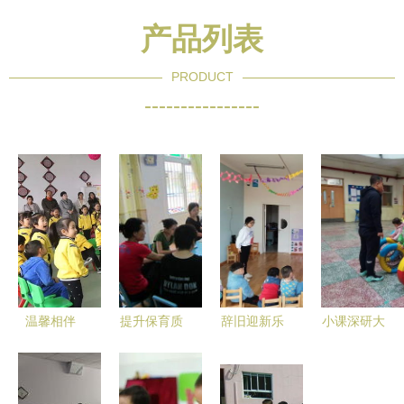
产品列表
PRODUCT
----------------
温馨相伴
提升保育质
辞旧迎新乐
小课深研大
快乐徜徉
量，共促健
满园，童心
智慧 ——
——高碑店
康成长——
童趣绘新年
泰达二幼教
市二幼中班
三钢二幼携
——高丽营
学研修侧记