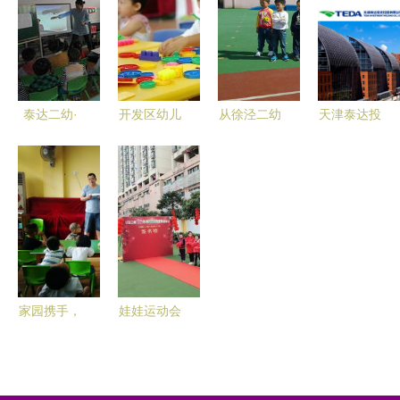
家长开放日
手泰达二幼
二幼与泰达
活动纪实
开展保育员
二幼元旦活
经验交流培
动纪实
训
泰达二幼·
开发区幼儿
从徐泾二幼
天津泰达投
晋中二幼半
园报名开始
到泰达二幼
资控股面向
日开放课活
啦！泰达二
跨越区域的
社会公开选
动记录
幼在线报名
学前教育观
聘泰达二幼
（2012年
入口在这里
察对比
专家点评
下半年）
家园携手，
娃娃运动会
共育花开
暨松岗二幼
——历下二
20年园庆
幼与泰达二
泰达二幼