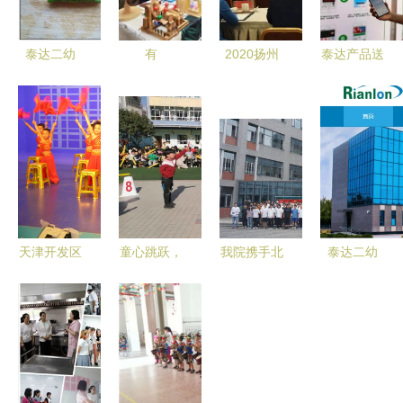
泰达二幼
有
2020扬州
泰达产品送
天津开发区
你‘泰’好！
土地市场前
到家，职工
学前教育的
泰达产品送
瞻 住宅用
畅享普惠服
一颗明珠
到家，职工
地供应大增
务——泰达
畅享普惠服
67%，多轮
二幼展现园
务
土拍大战将
区关怀新举
如何重塑房
措
价格局？
天津开发区
童心跳跃，
我院携手北
泰达二幼
泰达二幼
绳采飞扬
京超图公司
教育领域再
守护童真，
——记虹二
成功举办超
布局，上市
筑梦未来
幼“鼠你最
图产品体验
公司泰达的
牛”跳绳嘉
官活动西南
新动作
年华活动
石油大学专