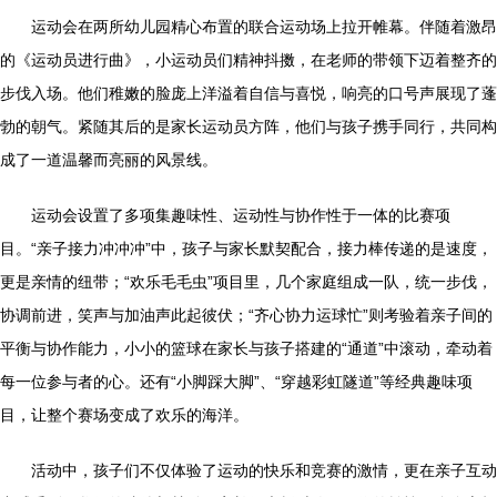
运动会在两所幼儿园精心布置的联合运动场上拉开帷幕。伴随着激昂
的《运动员进行曲》，小运动员们精神抖擞，在老师的带领下迈着整齐的
步伐入场。他们稚嫩的脸庞上洋溢着自信与喜悦，响亮的口号声展现了蓬
勃的朝气。紧随其后的是家长运动员方阵，他们与孩子携手同行，共同构
成了一道温馨而亮丽的风景线。
运动会设置了多项集趣味性、运动性与协作性于一体的比赛项
目。“亲子接力冲冲冲”中，孩子与家长默契配合，接力棒传递的是速度，
更是亲情的纽带；“欢乐毛毛虫”项目里，几个家庭组成一队，统一步伐，
协调前进，笑声与加油声此起彼伏；“齐心协力运球忙”则考验着亲子间的
平衡与协作能力，小小的篮球在家长与孩子搭建的“通道”中滚动，牵动着
每一位参与者的心。还有“小脚踩大脚”、“穿越彩虹隧道”等经典趣味项
目，让整个赛场变成了欢乐的海洋。
活动中，孩子们不仅体验了运动的快乐和竞赛的激情，更在亲子互动