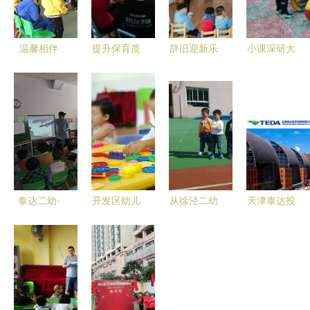
温馨相伴
提升保育质
辞旧迎新乐
小课深研大
快乐徜徉
量，共促健
满园，童心
智慧 ——
——高碑店
康成长——
童趣绘新年
泰达二幼教
市二幼中班
三钢二幼携
——高丽营
学研修侧记
家长开放日
手泰达二幼
二幼与泰达
活动纪实
开展保育员
二幼元旦活
经验交流培
动纪实
训
泰达二幼·
开发区幼儿
从徐泾二幼
天津泰达投
晋中二幼半
园报名开始
到泰达二幼
资控股面向
日开放课活
啦！泰达二
跨越区域的
社会公开选
动记录
幼在线报名
学前教育观
聘泰达二幼
（2012年
入口在这里
察对比
专家点评
下半年）