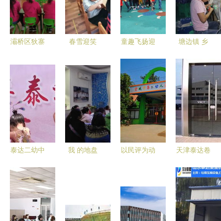
灞桥区狄寨
春雪迎笑
童趣飞扬迎
塘边镇 乡
街道二幼携
脸，萌娃齐
新年，亲子
厂校店齐发
手泰达二幼
归位——华
同乐共成长
力，泰达二
开展保育员
明二幼与泰
——教工二
幼助力脱贫
专业能力大
达二幼迎新
幼与泰达二
攻坚见实效
练兵系列活
学期侧记
幼联合举办
动
大班亲子运
动会
泰达二幼中
我 的地盘
以民评为动
天津泰达卷
二班的第二
我 做主
力，铸就安
帘门厂 为
个儿童节
——市二幼
全优美校园
泰达二幼项
片区开展环
——记市二
目提供可靠
境创设交流
幼与泰达二
解决方案