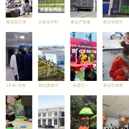
研讨活动
幼的公共服
泰达二幼
务实践
推进自工序
兴泰达护栏
泰达产发集
泰达地埋升
完结活动，
网厂与泰达
团对标先进
降式垃圾设
打造卓越管
二幼携手，
找差距,取
备 垃圾设
理团队——
共筑校园安
真经 ,绘蓝
备 泰达环
公司自工序
全防护网
图
保
完结活动推
进干部和推
进担当说明
19 40 市政
世纪康泰完
欢度六一
泰达街体教
会在泰达二
府二幼迎接
成数亿元融
滨城泰达与
融合点亮少
幼成功举行
区市场监督
资，持续引
快乐童行泰
年体操梦
管理局食品
领眼科耗材
达二幼
泰达二幼
安全检查受
全面创新发
到好评
展